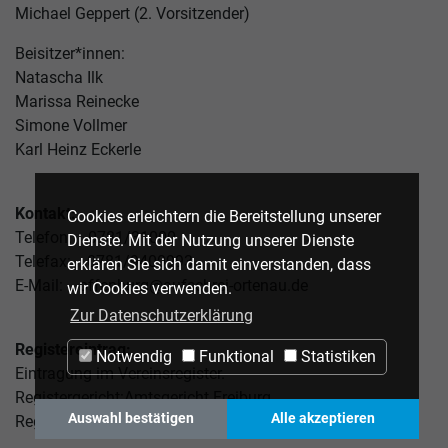
Michael Geppert (2. Vorsitzender)
Beisitzer*innen:
Natascha Ilk
Marissa Reinecke
Simone Vollmer
Karl Heinz Eckerle
Kontakt:
Cookies erleichtern die Bereitstellung unserer
Telefon: 0781/31000
Dienste. Mit der Nutzung unserer Dienste
Telefax: 0781/9400993
erklären Sie sich damit einverstanden, dass
E-Mail: offenburg@aufschrei-ortenau.de
wir Cookies verwenden.
Zur Datenschutzerklärung
Registereintrag:
Notwendig
Funktional
Statistiken
Eintragung im Vereinsregister.
Registergericht:Amtsgericht Freiburg
Auswahl bestätigen
Alle akzeptieren
Registernummer: VR 470578